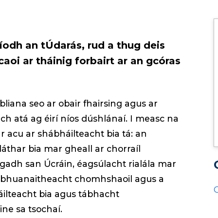
odh an tÚdarás, rud a thug deis
aoi ar tháinig forbairt ar an gcóras
bliana seo ar obair fhairsing agus ar
h atá ag éirí níos dúshlánaí. I measc na
acu ar shábháilteacht bia tá: an
láthar bia mar gheall ar chorraíl
ogadh san Úcráin, éagsúlacht rialála mar
ar inbhuanaitheacht chomhshaoil agus a
ilteacht bia agus tábhacht
ne sa tsochaí.