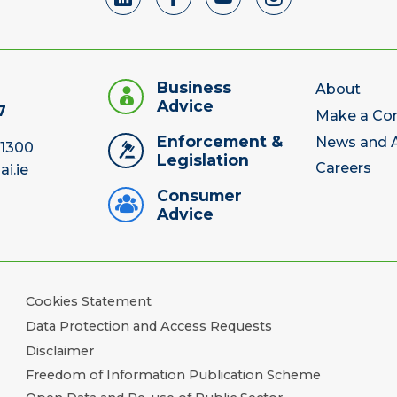
Business
About
Advice
7
Make a Co
Enforcement &
News and A
 1300
Legislation
Careers
ai.ie
Consumer
Advice
Cookies Statement
Data Protection and Access Requests
Disclaimer
Freedom of Information Publication Scheme