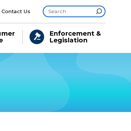
Search site
Hint
Contact Us
umer
Enforcement &
e
Legislation