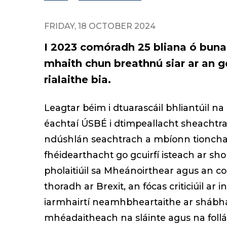
FRIDAY, 18 OCTOBER 2024
I 2023 comóradh 25 bliana ó bunaí
mhaith chun breathnú siar ar an gc
rialaithe bia.
Leagtar béim i dtuarascáil bhliantúil na 
éachtaí ÚSBÉ i dtimpeallacht sheachtrac
ndúshlán seachtrach a mbíonn tionchar 
fhéidearthacht go gcuirfí isteach ar sho
pholaitiúil sa Mheánoirthear agus an c
thoradh ar Brexit, an fócas criticiúil 
iarmhairtí neamhbheartaithe ar shábhá
mhéadaitheach na sláinte agus na follái