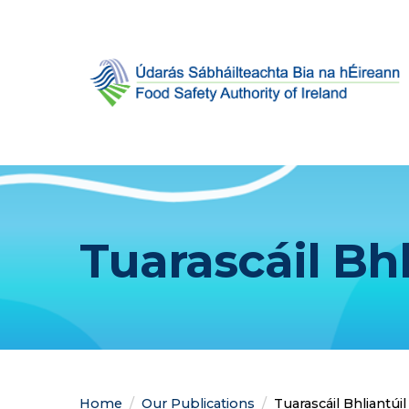
Tuarascáil Bhl
Home
Our Publications
Current:
Tuarascáil Bhliantúi