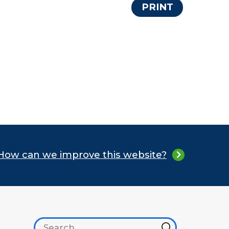
PRINT
How can we improve this website?
Search footer
Hint